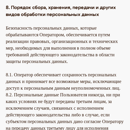
8. Порядок сбора, хранения, передачи и других
видов обработки персональных данных
Безопасность персональных данных, которые
обрабатываются Оператором, обеспечивается путем
реализации правовых, организационных и технических
ЮВЕЛИРНАЯ БИЖУТЕРИЯ
мер, необходимых для выполнения в полном объеме
TELEGRAM
ВКОНТАКТЕ
PINTEREST
МИРОВЫХ БРЕНДОВ
требований действующего законодательства в области
КАТАЛОГ
БРЕНДЫ / ДИЗАЙНЕРЫ
защиты персональных данных.
Серьги
Lamala & Lafea
Кольца
Celeste-G
8.1. Оператор обеспечивает сохранность персональных
Браслеты
Antura
данных и принимает все возможные меры, исключающие
Колье
Tulsi Italy
доступ к персональным данным неуполномоченных лиц.
Броши
Vidda
8.2. Персональные данные Пользователя никогда, ни при
ОНЛАЙН-КОНСУЛЬТАЦИЯ
каких условиях не будут переданы третьим лицам, за
Позвонить
исключением случаев, связанных с исполнением
Max
действующего законодательства либо в случае, если
Telegram
субъектом персональных данных дано согласие Оператору
VK
на передачу данных третьему лицу для исполнения