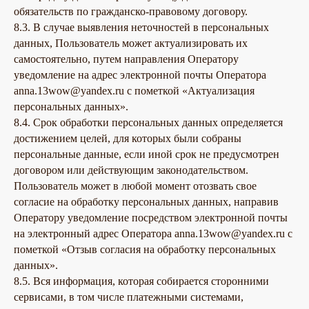
обязательств по гражданско-правовому договору.
ИП Калайчук А.А
8.3. В случае выявления неточностей в персональных
ИНН: 246200316268
Договор оферты
данных, Пользователь может актуализировать их
ОГРНИП: 322246800154143
Политика конфиденциальности
самостоятельно, путем направления Оператору
уведомление на адрес электронной почты Оператора
Согласие на обработку персональных данных
Согласие об обработке персональных данных «Яндекс Метрика»
anna.13wow@yandex.ru с пометкой «Актуализация
© EQUIP 2026
персональных данных».
Разработка сайта
8.4. Срок обработки персональных данных определяется
достижением целей, для которых были собраны
персональные данные, если иной срок не предусмотрен
договором или действующим законодательством.
Пользователь может в любой момент отозвать свое
согласие на обработку персональных данных, направив
Оператору уведомление посредством электронной почты
на электронный адрес Оператора anna.13wow@yandex.ru с
пометкой «Отзыв согласия на обработку персональных
данных».
8.5. Вся информация, которая собирается сторонними
сервисами, в том числе платежными системами,